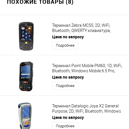
ПОХОЖИЕ ТОВАРЫ (8)
Терминал Zebra MC55; 2D; WiFi,
Bluetooth, QWERTY клавиатура,
Windows Mobile 6.5, аккумулятор 3600
Цена по запросу
мАч, MC55A0-P60SWQQA9WR
Подробнее
Терминал Point Mobile PM60; 1D; WiFi,
Bluetooth, Windows Mobile 6.5 Pro,
батарея 4000 мАч, 27 клавиш,
Цена по запросу
PM60GP52356E0T
Подробнее
Терминал Datalogic Joya X2 General
Purpose; 2D; WiFi, Bluetooth, Windows
CE 6.0 Pro, емкость аккумулятора
Цена по запросу
2300 мАч, ПО Wavelink Avalanche,
Подробнее
911300150