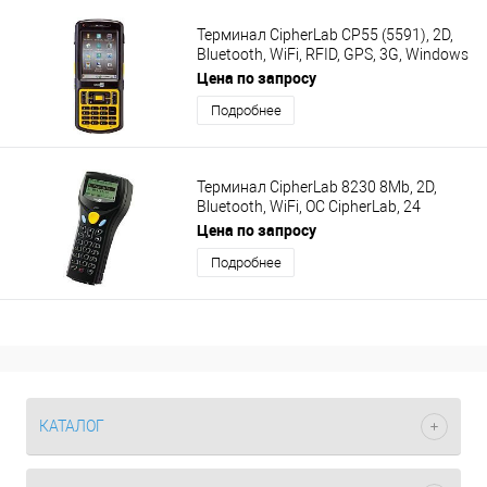
Терминал CipherLab CP55 (5591), 2D,
Bluetooth, WiFi, RFID, GPS, 3G, Windows
CE 7, камера, 24 клавиши, 3300 мАч:
Цена по запросу
KIT: USB кабель, БП, A5591D2RNRU01
Подробнее
Терминал CipherLab 8230 8Mb, 2D,
Bluetooth, WiFi, ОС CipherLab, 24
клавиши, ёмкость аккумулятора 1200
Цена по запросу
мАч; KIT: USB кабель, БП,
Подробнее
A8230RS282UU1
КАТАЛОГ