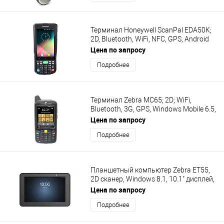
Терминал Honeywell ScanPal EDA50K;
2D, Bluetooth, WiFi, NFC, GPS, Android
7.1-GMS, 2GB/8GB, 4000 мАч, камера,
Цена по запросу
26 клавиш, USB, EDA50K-0-C111NGRK
Подробнее
Терминал Zebra MC65; 2D; WiFi,
Bluetooth, 3G, GPS, Windows Mobile 6.5,
батарея 3600 мАч, камера, MC659B-
Цена по запросу
PD0BAB00100
Подробнее
Планшетный компьютер Zebra ET55,
2D сканер, Windows 8.1, 10.1" дисплей,
Intel Z3795, 4GB/64GB, Wi-Fi, Bluetooth,
Цена по запросу
LTE, 8700 мАч, без БП, ET55RT-W22E
Подробнее