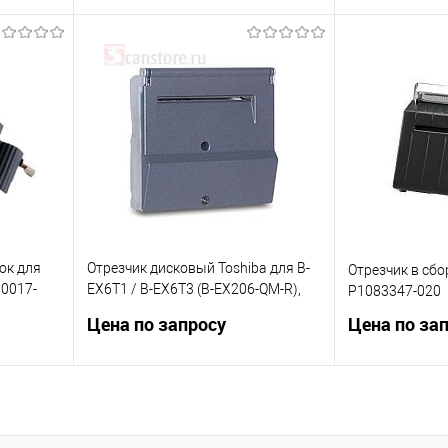
ну
Запросить цену
Запр
ение
Купить в 1 клик
Сравнение
Купить в 1 клик
каз
В избранное
Под заказ
В избранное
ок для
Отрезчик дисковый Toshiba для B-
Отрезчик в сбор
00017-
EX6T1 / B-EX6T3 (B-EX206-QM-R),
P1083347-020
18221165342
Цена по запросу
Цена по за
ну
Запросить цену
Запр