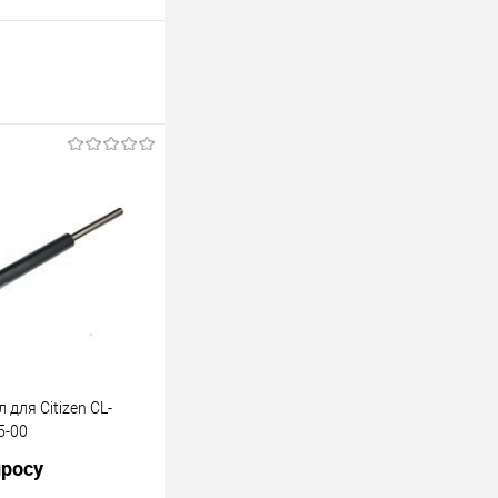
для Citizen CL-
5-00
просу