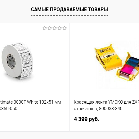
ение
Купить в 1 клик
Сравнение
Купить в 1 клик
САМЫЕ ПРОДАВАЕМЫЕ ТОВАРЫ
каз
В избранное
Под заказ
В избранное
ltimate 3000T White 102х51 мм
Красящая лента YMCKO для ZXP
80350-050
отпечатков, 800033-340
4 399 руб.