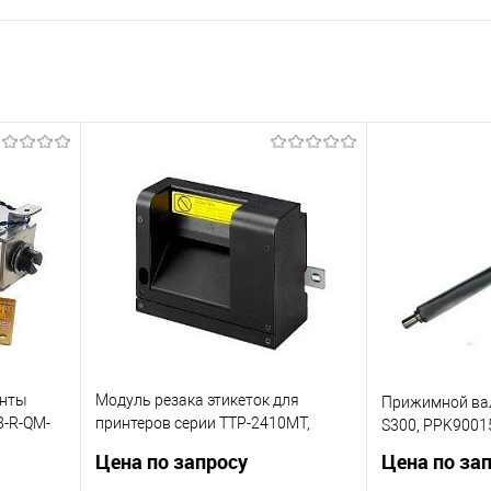
енты
Модуль резака этикеток для
Прижимной вал 
8-R-QM-
принтеров серии TTP-2410MТ,
S300, PPK9001
усиленный (роторный), 98-
Цена по запросу
Цена по за
0470039-00LF