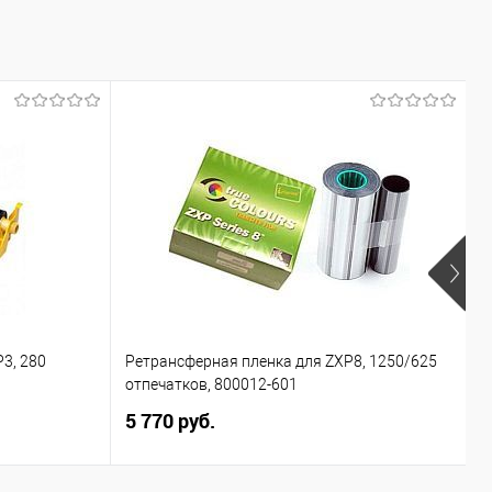
Сравнение
Под заказ
3, 280
Ретрансферная пленка для ZXP8, 1250/625
К
отпечатков, 800012-601
1
5 770 руб.
1