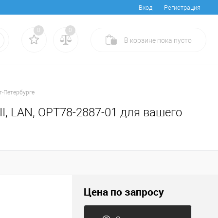
Вход
Регистрация
0
0
В корзине
пока
пусто
кт-Петербурге
II, LAN, OPT78-2887-01 для вашего
Цена по запросу