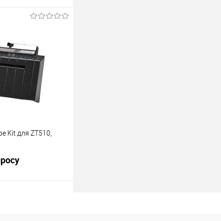
осить цену
Сравнение
Под заказ
е Kit для ZT510,
просу
осить цену