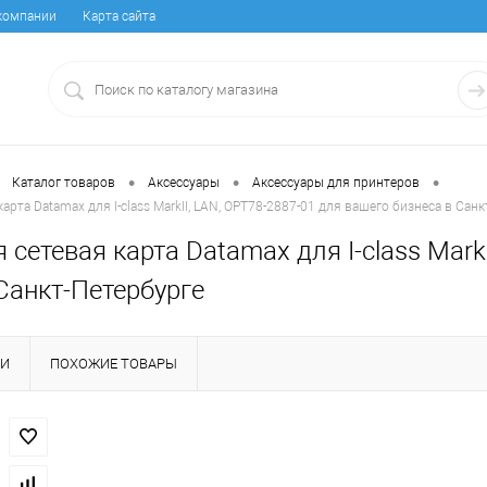
компании
Карта сайта
•
•
•
Каталог товаров
Аксессуары
Аксессуары для принтеров
арта Datamax для I-class MarkII, LAN, OPT78-2887-01 для вашего бизнеса в Сан
 сетевая карта Datamax для I-class Mark
Санкт-Петербурге
КИ
ПОХОЖИЕ ТОВАРЫ