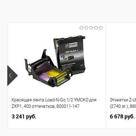
Купить в 1 клик
Сравнение
Купить в 1 клик
Сравн
В избранное
Под заказ
В избранное
Под за
Красящая лента Load-N-Go 1/2 YMCKO для
Этикетки Z-U
ZXP1, 400 отпечатков, 800011-147
(2740 эт.), 8
3 241 руб.
6 678 руб.