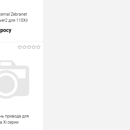
ernal Zebranet
ver2 для 110XiI
просу
осить цену
Сравнение
Под заказ
нь привода для
a Xi серии