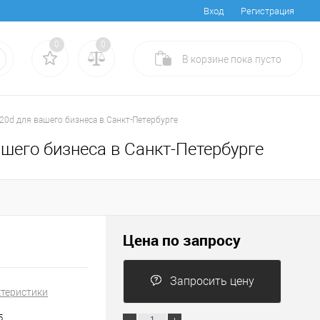
Вход
Регистрация
0
0
В корзине
пока
пусто
20d для вашего бизнеса в Санкт-Петербурге
шего бизнеса в Санкт-Петербурге
Цена по запросу
Запросить цену
ктеристики
5