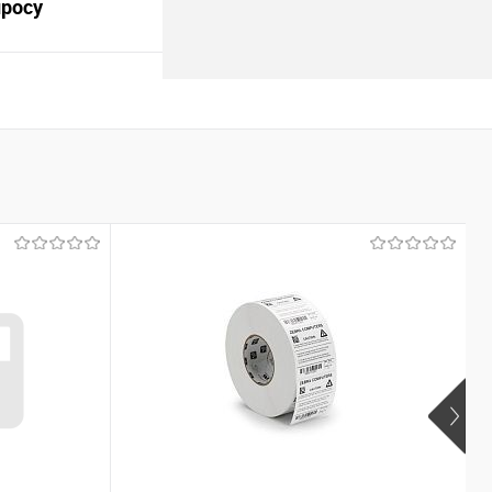
просу
осить цену
Сравнение
Под заказ