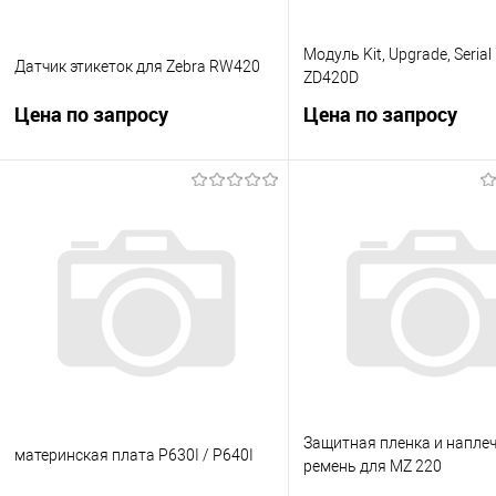
Модуль Kit, Upgrade, Serial
Датчик этикеток для Zebra RW420
ZD420D
Цена по запросу
Цена по запросу
Запросить цену
Запросить це
Купить в 1 клик
Сравнение
Купить в 1 клик
Сравн
В избранное
Под заказ
В избранное
Под за
Защитная пленка и напле
материнская плата P630I / P640I
ремень для MZ 220