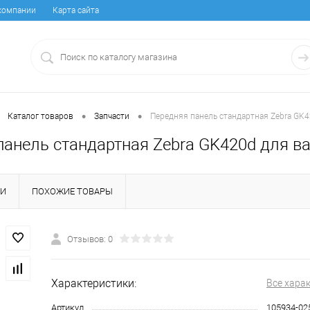
компании
Карта сайта
•
•
Каталог товаров
Запчасти
Передняя панель стандартная Zebra GK4
панель стандартная Zebra GK420d для ва
КИ
ПОХОЖИЕ ТОВАРЫ
Отзывов: 0
Характеристики:
Все хара
Артикул
105934-02