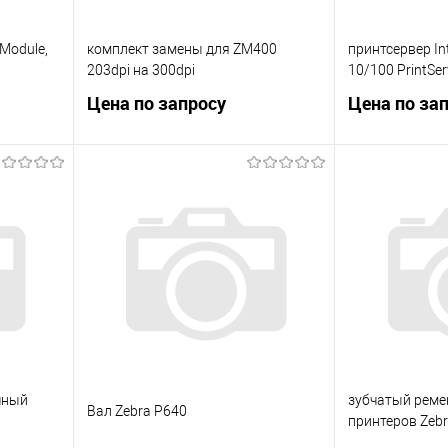
 Module,
комплект замены для ZM400
принтсервер Int
203dpi на 300dpi
10/100 PrintSer
Цена по запросу
Цена по за
ну
Запросить цену
Запр
ение
Купить в 1 клик
Сравнение
Купить в 1 клик
каз
В избранное
Под заказ
В избранное
чный
зубчатый реме
Вал Zebra P640
принтеров Zebr