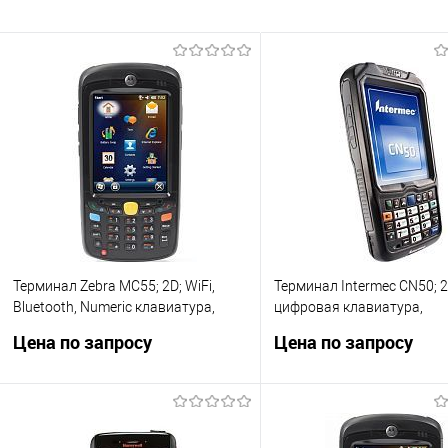
Терминал Zebra MC55; 2D; WiFi,
Терминал Intermec CN50; 2
Bluetooth, Numeric клавиатура,
цифровая клавиатура,
Windows Mobile 6.5, аккумулятор
аккумулятор 1950 мАч; W
Цена по запросу
Цена по запросу
3600 мАч, MC55A0-P30SWRQA9WR
Mobile 6.1, CN50ANU1LP20
Запросить цену
Запросить це