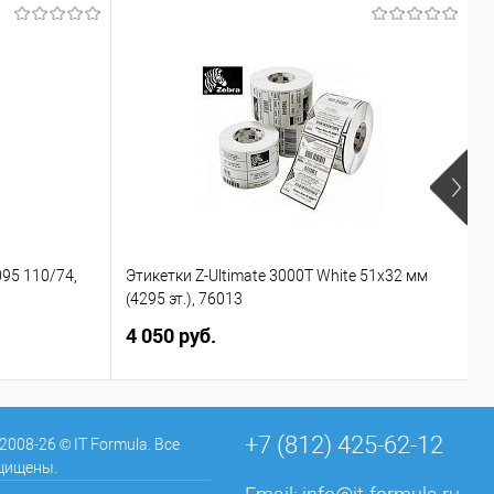
95 110/74,
Этикетки Z-Ultimate 3000T White 51х32 мм
К
(4295 эт.), 76013
о
4 050 руб.
4
+7 (812) 425-62-12
 2008-26 © IT Formula. Все
щищены.