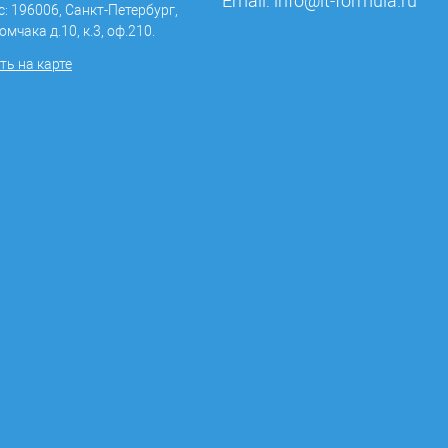
Email:
info@it-formula.ru
: 196006, Санкт-Петербург,
омчака д.10, к.3, оф.210.
ь на карте