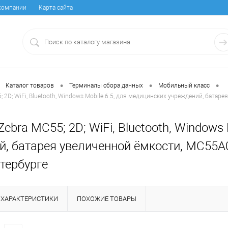
компании
Карта сайта
•
•
•
Каталог товаров
Терминалы сбора данных
Мобильный класс
; 2D; WiFi, Bluetooth, Windows Mobile 6.5, для медицинских учреждений, ба
ebra MC55; 2D; WiFi, Bluetooth, Windows
й, батарея увеличенной ёмкости, MC5
тербурге
ХАРАКТЕРИСТИКИ
ПОХОЖИЕ ТОВАРЫ