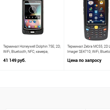
Купить в 1 клик
Сравнение
Купить в 1 клик
Сравн
В избранное
Под заказ
В избранное
Под за
Терминал Honeywell Dolphin 75E; 2D;
Терминал Zebra MC55; 2D 
WiFi, Bluetooth, NFC; камера;
Imager SE4710; WiFi, Blueto
Android 4.4.4 KitKat, батарея 3340
Numeric клавиатура, Win
41 149 руб.
Цена по запросу
мАч, 75E-L0N-C112XE
Mobile 6.5, аккумулятор 36
MC55E0-PM0S3RQA9WR
В корзину
Запросить це
Купить в 1 клик
Сравнение
Купить в 1 клик
Сравн
В избранное
В наличии
В избранное
Под за