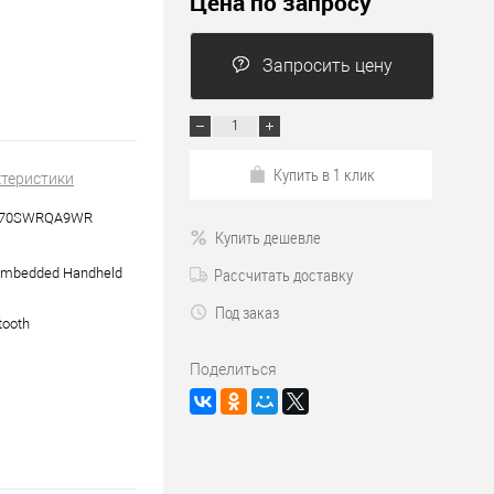
Цена по запросу
Запросить цену
Купить в 1 клик
ктеристики
H70SWRQA9WR
Купить дешевле
Рассчитать доставку
mbedded Handheld
Под заказ
tooth
Поделиться