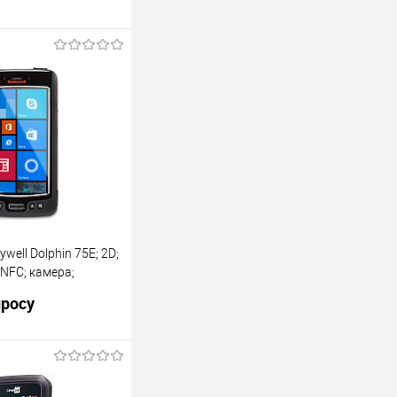
well Dolphin 75E; 2D;
, NFC; камера;
ded 8.1 Handheld,
просу
тарея, 75E-L0N-
осить цену