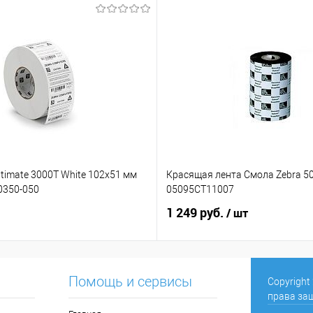
ltimate 3000T White 102х51 мм
Красящая лента Смола Zebra 50
80350-050
05095CT11007
1 249 руб.
/ шт
Помощь и сервисы
Copyright
права за