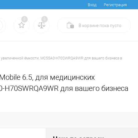
Вход
Регистрация
0
0
В корзине
пока
пусто
тарея увеличенной ёмкости, MC55A0-H70SWRQA9WR для вашего бизнеса в
 Mobile 6.5, для медицинских
5A0-H70SWRQA9WR для вашего бизнеса