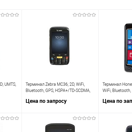
D; UMTS,
Терминал Zebra MC36; 2D, WiFi,
Терминал Honey
Bluetooth, GPS, HSPA+/TD-SCDMA,
WiFi, Bluetooth
indows
HF-RFID, 2 SIM, Android 4.4.2,
Windows Embed
Цена по запросу
Цена по за
аккумулятор 2940 мАч, камера,
увеличенная ба
MC36A9-0CN0CS-NC
C111XE
ну
Запросить цену
Запр